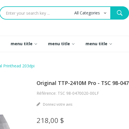
menu title
menu title
menu title
l Printhead 203dpi
Original TTP-2410M Pro - TSC 98-04
Référence: TSC 98-0470020-00LF
Donnez votre avis
218,00 $