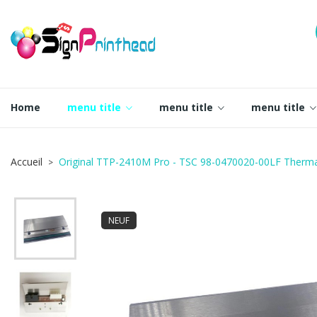
Home
menu title
menu title
menu title
Accueil
Original TTP-2410M Pro - TSC 98-0470020-00LF Therma
NEUF