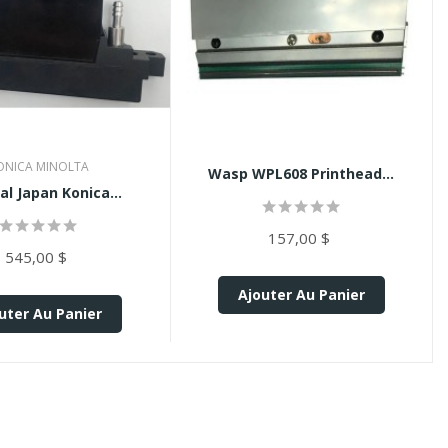
ONICA MINOLTA
Wasp WPL608 Printhead...
al Japan Konica...
157,00 $
545,00 $
Ajouter Au Panier
uter Au Panier