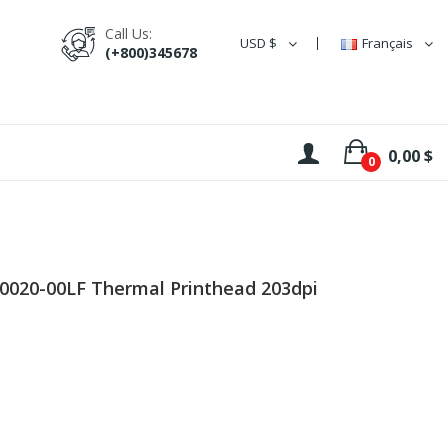
Call Us:
USD $
Français
(+800)345678
0,00 $
0
70020-00LF Thermal Printhead 203dpi