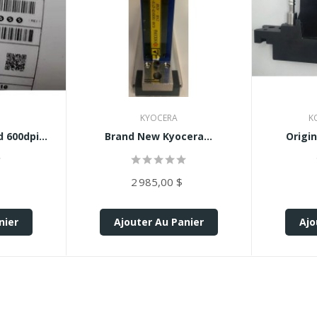
KYOCERA
K
 600dpi...
Brand New Kyocera...
Origin
2 985,00 $
nier
Ajouter Au Panier
Ajo