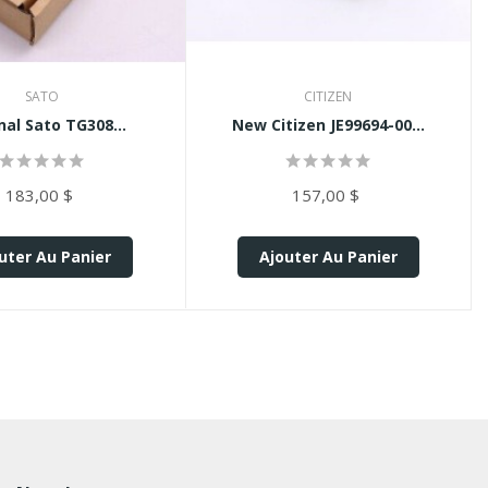
SATO
CITIZEN
nal Sato TG308...
New Citizen JE99694-00...
183,00 $
157,00 $
uter Au Panier
Ajouter Au Panier