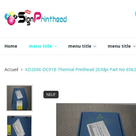
Home
menu title
menu title
menu title
Accueil
KD2006-DC91B Thermal Printhead 203dpi Part No 65
NEUF