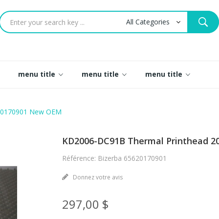
menu title
menu title
menu title
620170901 New OEM
KD2006-DC91B Thermal Printhead 2
Référence: Bizerba 65620170901
Donnez votre avis
297,00 $