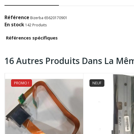
Référence
Bizerba 65620170901
En stock
142 Produits
Références spécifiques
16 Autres Produits Dans La Mêm
PROMO !
NEUF
NEUF