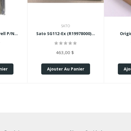
SATO
ll P/N...
Sato SG112-Ex (R19978000)...
Origi
463,00 $
nier
Ajouter Au Panier
Ajo