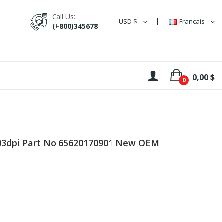
Call Us:
USD $
Français
(+800)345678
0,00 $
0
03dpi Part No 65620170901 New OEM