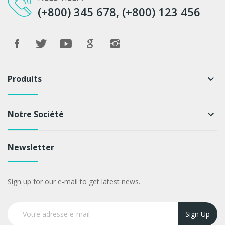
(+800) 345 678, (+800) 123 456
Produits
keyboard_arrow_down
Notre Société
keyboard_arrow_down
Newsletter
Sign up for our e-mail to get latest news.
Sign Up