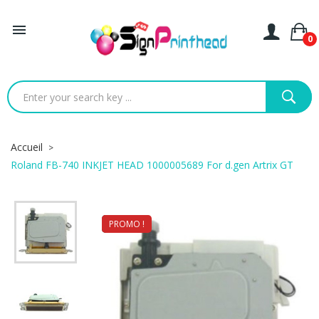

0
Accueil
Roland FB-740 INKJET HEAD 1000005689 For d.gen Artrix GT
PROMO !
NEUF