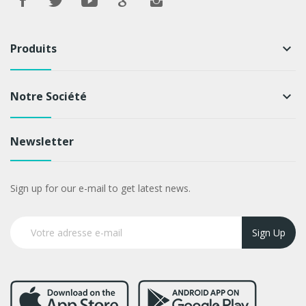
Produits
keyboard_arrow_down
Notre Société
keyboard_arrow_down
Newsletter
Sign up for our e-mail to get latest news.
Sign Up