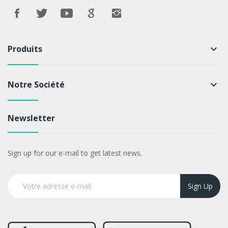
Produits
keyboard_arrow_down
Notre Société
keyboard_arrow_down
Newsletter
Sign up for our e-mail to get latest news.
Sign Up