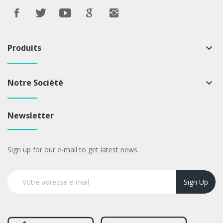
Produits
keyboard_arrow_down
Notre Société
keyboard_arrow_down
Newsletter
Sign up for our e-mail to get latest news.
Sign Up