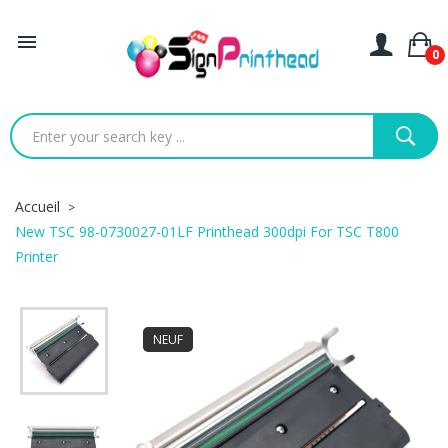

0
Accueil
New TSC 98-0730027-01LF Printhead 300dpi For TSC T800
Printer
NEUF