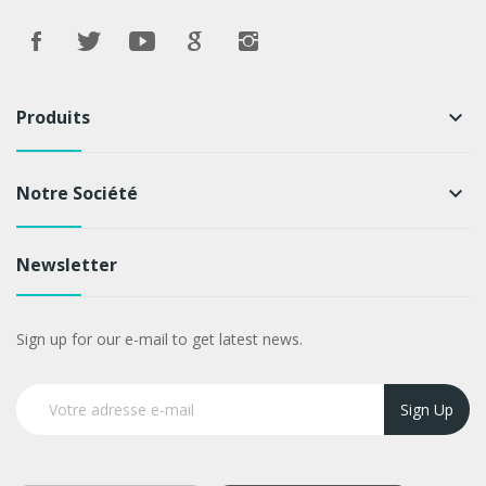
Produits
keyboard_arrow_down
Notre Société
keyboard_arrow_down
Newsletter
Sign up for our e-mail to get latest news.
Sign Up