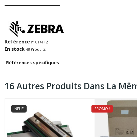
Référence
P1014112
En stock
49 Produits
Références spécifiques
16 Autres Produits Dans La Mêm
NEUF
PROMO !
NEUF