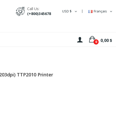
Call Us:
USD $
Français
(+800)345678
0,00 $
0
203dpi) TTP2010 Printer