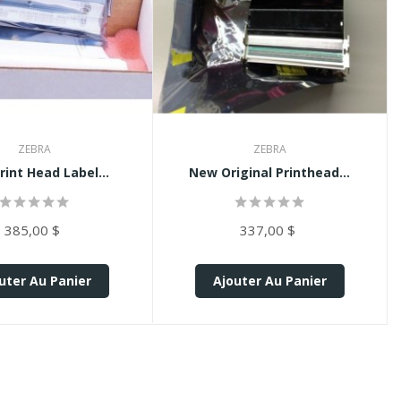
ZEBRA
ZEBRA
int Head Label...
New Original Printhead...
385,00 $
337,00 $
uter Au Panier
Ajouter Au Panier