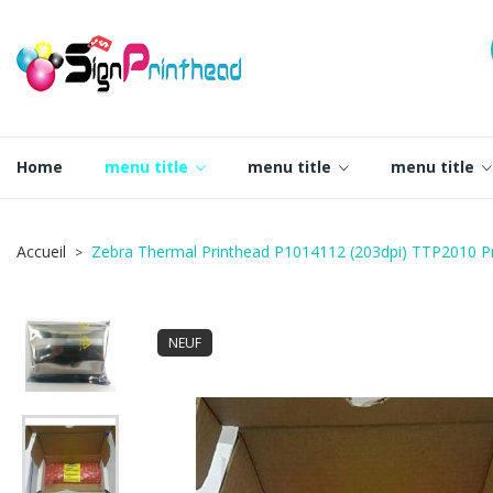
Home
menu title
menu title
menu title
Accueil
Zebra Thermal Printhead P1014112 (203dpi) TTP2010 Pr
NEUF