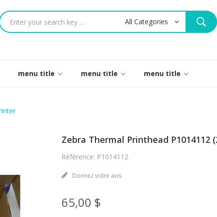
menu title
menu title
menu title
inter
Zebra Thermal Printhead P1014112 (
Référence: P1014112
Donnez votre avis
65,00 $