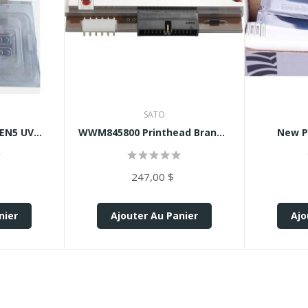
SATO
N5 UV...
WWM845800 Printhead Brand...
New Pr
247,00 $
nier
Ajouter Au Panier
Ajo