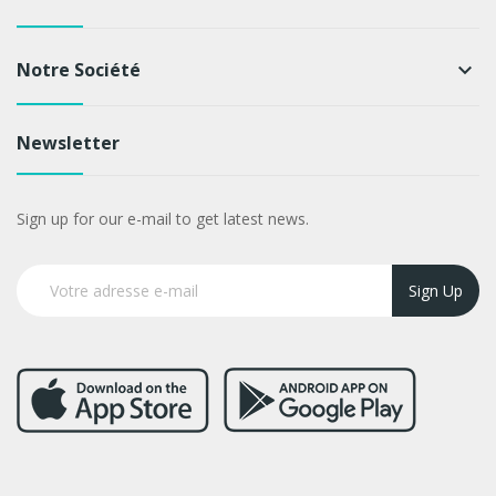
Notre Société
keyboard_arrow_down
Newsletter
Sign up for our e-mail to get latest news.
Sign Up