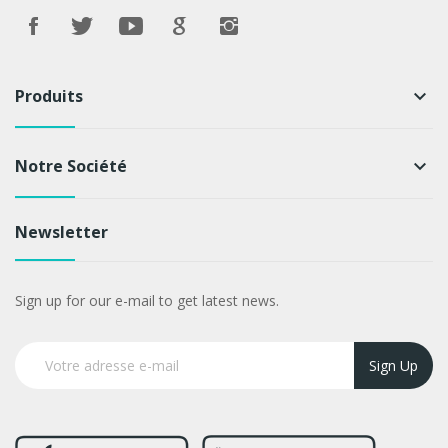
Produits
keyboard_arrow_down
Notre Société
keyboard_arrow_down
Newsletter
Sign up for our e-mail to get latest news.
Sign Up