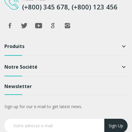
(+800) 345 678, (+800) 123 456
Produits
keyboard_arrow_down
Notre Société
keyboard_arrow_down
Newsletter
Sign up for our e-mail to get latest news.
Sign Up