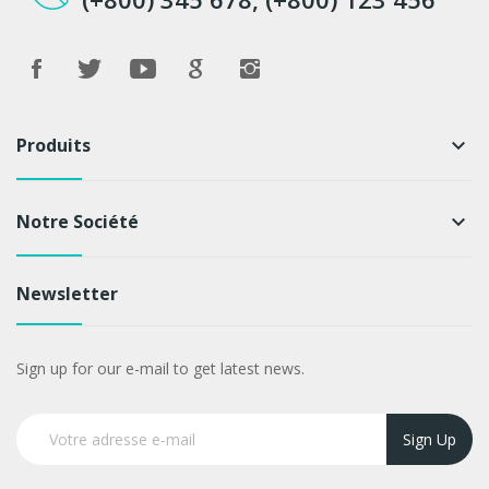
Produits
keyboard_arrow_down
Notre Société
keyboard_arrow_down
Newsletter
Sign up for our e-mail to get latest news.
Sign Up