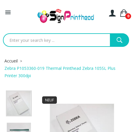

0
Accueil
Zebra P1053360-019 Thermal Printhead Zebra 105SL Plus
Printer 300dpi
NEUF