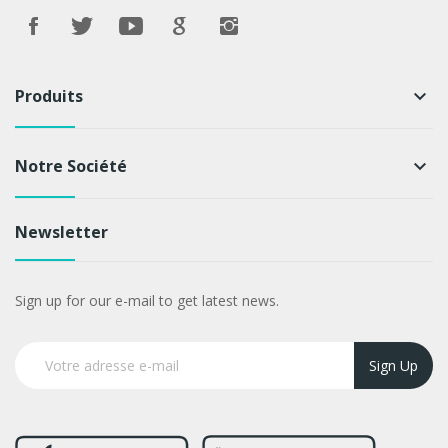
Produits
keyboard_arrow_down
Notre Société
keyboard_arrow_down
Newsletter
Sign up for our e-mail to get latest news.
Sign Up