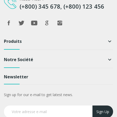
(+800) 345 678, (+800) 123 456
Produits
keyboard_arrow_down
Notre Société
keyboard_arrow_down
Newsletter
Sign up for our e-mail to get latest news.
Sign Up